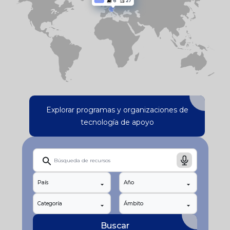
Explorar programas y organizaciones de
tecnología de apoyo
País
Año
Categoría
Ámbito
Buscar