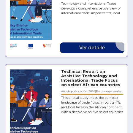
Technology and International Trade
develops a comprehensive overview of
international trade, import tariffs, local
taxes and policy regimes for hearing
aids, prostheses and orthoses, spectacles
and wheelchairs in five African
countries: Chad, Egypt, Kenya,
Mozambique and the Republic of the
Congo. It identifies the main barriers
and challenges to the effective
Ver detalle
implementation of trade policies along
the import-to-distributor process – from
the arrival of products at the port to
their delivery to distributors – and, while
the distributor and retail stages are
Technical Report on
mentioned, they are not the primary
Assistive Technology and
focus of the analysis. This Policy Brief
International Trade Focus
summarizes the key findings and
on select African countries
recommendations from the report.
Año de publicación: 2026
Recursos generales
This critical study maps the complex
landscape of trade flows, import tariffs,
and local taxes in the African continent,
with a deep dive on five select countries
(Chad, Egypt, Kenya, Mozambique, and
the Republic of the Congo) to uncover
the structural barriers restricting supply
and affordability along the import-to-