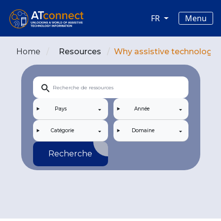
Skip to main content
Main navigation
Menu
FR
Home
Resources
Why assistive technology m
Pays
Année
Catégorie
Domaine
Recherche