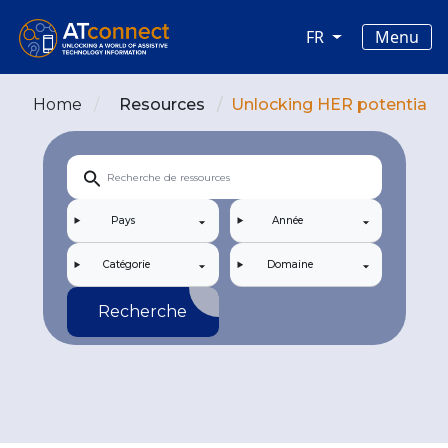
Skip to main content
Main navigation
Menu
FR
Home
Resources
Unlocking HER potential: G
Pays
Année
Catégorie
Domaine
Recherche