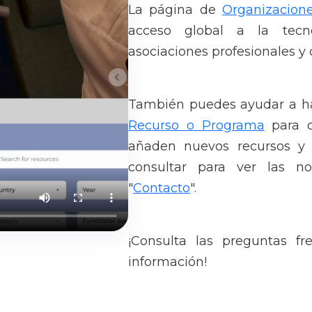
La página de
Organizacion
acceso global a la tecno
asociaciones profesionales y
También puedes ayudar a hac
Recurso o Programa
para c
añaden nuevos recursos y 
consultar para ver las no
"
Contacto
".
¡Consulta las preguntas f
información!