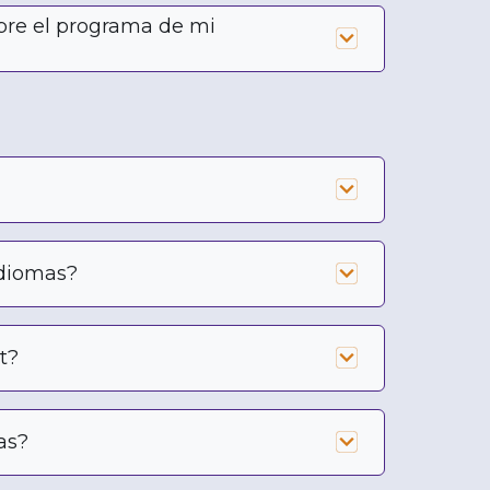
bre el programa de mi
idiomas?
t?
as?