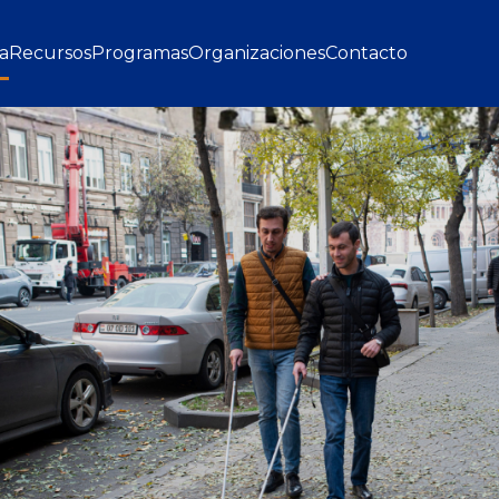
gation
a
Recursos
Programas
Organizaciones
Contacto